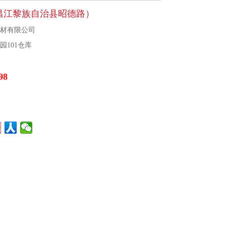
昌江黎族自治县昭德路）
建材有限公司
园101仓库
98