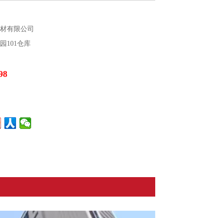
建材有限公司
园101仓库
98