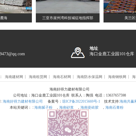
麓海
三亚市崖州湾科技城征地指挥部
美兰区
地址
89473@qq.com
海口金鹿工业园101仓库
：
海南建材网
海南租赁网
海南石材网
海南防水保温网
海南钢铁网
海
海南好得力建材有限公司
公司地址：海口金鹿工业园101仓库 联系人：陶强 电话：13637657598
有:
海南好得力建材有限公司
备案号：
琼ICP备2022015669号-1
技术支持:
海南共赢
本站关键词： :
海南腻子粉
，
海南砂浆
，
海南瓷砖胶
，
海南石膏粉