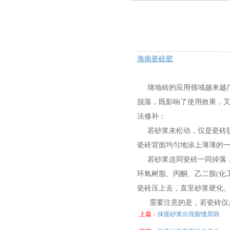
海南瓷砖胶
墙
地砖
的应用领域越来越
脱落，既影响了使用效果，又
法修补：
若
砂浆
未松动，仅是
瓷砖
瓷砖背面均匀地涂上薄薄的
若砂浆连同瓷砖一同掉落，先
环氧树脂
、丙酮、乙二胺(化
瓷砖压上去，直至砂浆硬化
需要注意的是，若瓷砖仅是
·上篇：
抹面砂浆出现裂缝原因