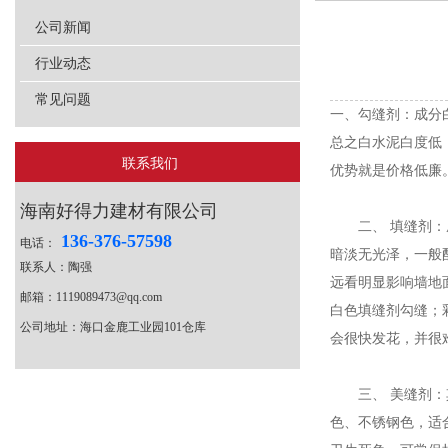
公司新闻
行业动态
常见问题
一、勾缝剂：成分
总之白水泥白度低
联系我们
优势就是价格低廉
海南好得力建材有限公司
二、 填缝剂：成
136-376-57598
电话：
暗淡无光泽，一般
联系人：陶强
远看明显影响墙地
邮箱：1119089473@qq.com
白色填缝剂勾缝；
公司地址：海口金鹿工业园101仓库
会很快发花，并很
三、 美缝剂：其
色、不锈钢色，适