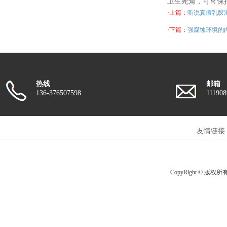
卫生死角，可常保
·上篇：
听说真假乳胶
·下篇：
强腐蚀环境的
热线
邮箱
136-376507598
11190
友情链接
CopyRight © 版权所