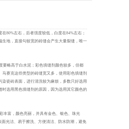
在80%左右，后者强度较低，白度在84%左右；
滋生地，直接勾较宽的砖缝会产生大量裂缝，唯一
度要略高于白水泥；彩色填缝剂颜色较多，但都
、马赛克这些类型的砖缝宽又多，使用彩色填缝剂
污染瓷砖表面，进行清洗较为麻烦，多数只好选用
缝时选用黑色填缝剂的原因，因为选用其它颜色的
彩丰富，颜色亮丽，并具有金色、银色、珠光
表面光洁、易于擦洗、方便清洁、防水防潮，避免