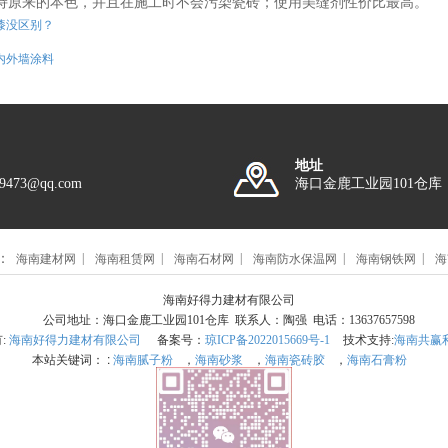
持原来的本色，并且在施工时不会污染瓷砖；使用美缝剂性价比最高。
漆没区别？
内外墙涂料
地址
89473@qq.com
海口金鹿工业园101仓库
：
海南建材网
海南租赁网
海南石材网
海南防水保温网
海南钢铁网
海
海南好得力建材有限公司
公司地址：海口金鹿工业园101仓库 联系人：陶强 电话：13637657598
有:
海南好得力建材有限公司
备案号：
琼ICP备2022015669号-1
技术支持:
海南共赢
本站关键词： :
海南腻子粉
，
海南砂浆
，
海南瓷砖胶
，
海南石膏粉