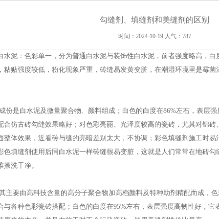
勾缝剂、填缝剂和美缝剂的区别
时间：2024-10-19
人气：787
白水泥：色彩单一，分为普通白水泥与装饰性白水泥，前者强度略高，白度
，粘贴强度较低，粉化现象严重，砖缝易发黄变脏，在潮湿环境里是霉菌
。
份是白水泥及微量聚合物、颜料组成；白色的白度在86%左右，表层强
配合仿古砖勾缝效果略好；对色彩亮丽、光泽度较高的瓷砖，尤其对锦砖
面整体效果，近看砖与缝的亮暗差别太大，不协调；彩色填缝剂施工时易
彩色填缝剂使用后同白水泥一样砖缝很易变脏，这就是人们常常在地砖勾
难擦洗干净。
主要由高科技含量的高分子聚合物加高档颜料及特种助剂精配而成，色
合与各种色彩瓷砖搭配；白色的白度在95%左右，表层强度高韧性好，它