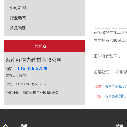
公司新闻
行业动态
常见问题
在装修墙面施工过
墙面抹灰层皲裂或
联系我们
工艺流程如下：
海南好得力建材有限公司
136-376-57598
电话：
基层处理 → 满刮
联系人：陶强
邮箱：1119089473@qq.com
·上篇：
海南内墙腻子
公司地址：海口金鹿工业园101仓库
·下篇：
石膏砂浆的施
热线
邮箱