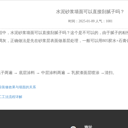
水泥砂浆墙面可以直接刮腻子吗？
时间：2025-01-09
人气：1081
程中，水泥砂浆墙面可以直接刮腻子吗？这个是不可以的，由于腻子的粘
调灰，正确做法是先在砂浆层表面做基层处理，一般可以用805胶水+石
腻子两遍 → 底层涂料 → 中层涂料两遍 → 乳胶漆面层喷涂 →清扫。
粉装修效果与墙面的关系
工工法流程详解
地址