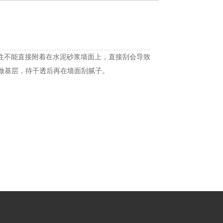
性不能直接附着在水泥砂浆墙面上，直接刮会导致
膏做基层，待干透后再在墙面刮腻子。