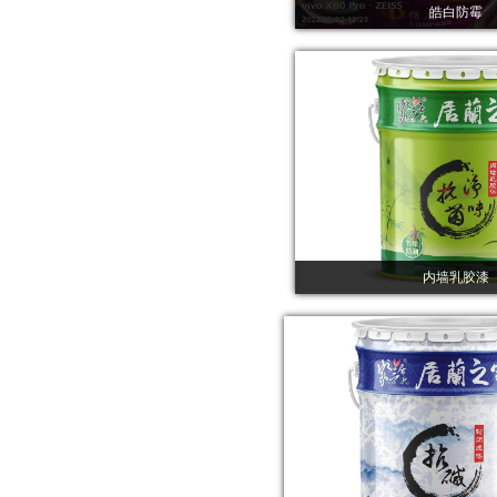
皓白防霉
内墙乳胶漆