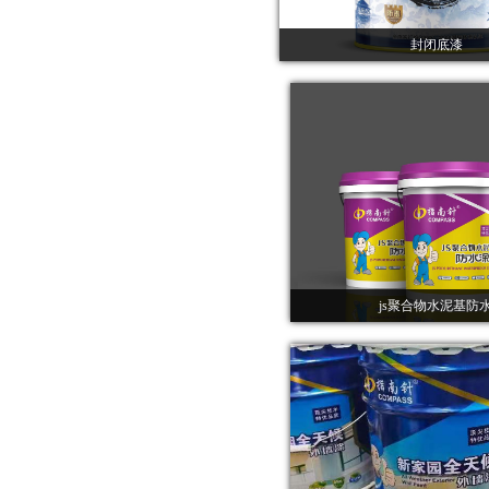
封闭底漆
js聚合物水泥基防